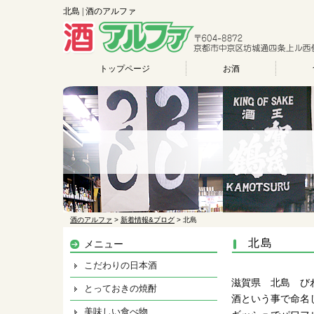
北島 | 酒のアルファ
トップページ
お酒
酒のアルファ
>
新着情報&ブログ
>
北島
北島
メニュー
こだわりの日本酒
滋賀県 北島 び
とっておきの焼酎
酒という事で命名
美味しい食べ物