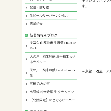
ギッシュでパワフ
す。
配達・贈り物
生ビールサーバーレンタル
店舗紹介
新着情報＆ブログ
美冨久 山廃純米 生原酒 I’m Sake
Rock
天の戸 純米吟醸 扁平精米 かえ
るラベル 生
天の戸 純米吟醸 Land of Water
～京都 酒屋 ア
生
五橋 呑みの市
出羽鶴 純米吟醸 生 クラムボン
【北陸限定】のどぐろビーバー