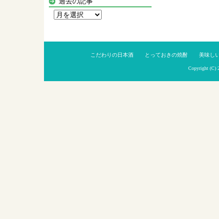
過去の記事
過
去
の
記
こだわりの日本酒
とっておきの焼酎
美味し
事
Copyright (C)