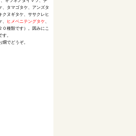
ケ、キツネノタイマツ、チ
ケ、タマゴタケ、アンズタ
キクヌギタケ、ササクレヒ
ケ、
ヒメベニテングタケ
、
２０種類です）。因みにこ
です。
お燗でどうぞ。