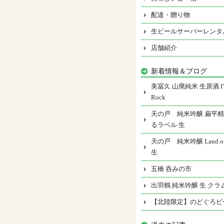
配達・贈り物
生ビールサーバーレンタ
店舗紹介
新着情報＆ブログ
美冨久 山廃純米 生原酒 I’m
Rock
天の戸 純米吟醸 扁平精
るラベル 生
天の戸 純米吟醸 Land of 
生
五橋 呑みの市
出羽鶴 純米吟醸 生 クラ
【北陸限定】のどぐろビ