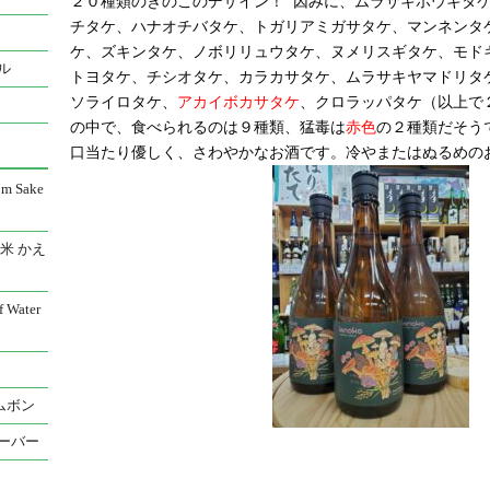
２０種類のきのこのデザイン！ 因みに、
ムラサキホウキタ
チタケ、ハナオチバタケ、
トガリアミガサタケ、マンネンタ
ケ、ズキンタケ、ノボリリュウタケ、ヌメリスギタケ、モド
ル
トヨタケ、チシオタケ、カラカサタケ、ムラサキヤマドリタ
ソライロタケ、
アカイボカサタケ
、
クロラッパタケ（以上で
の中で、食べられるのは９種類、猛毒は
赤色
の２種類だそう
口当たり優しく、さわやかなお酒です。冷やまたはぬるめの
 Sake
米 かえ
Water
ムボン
ーバー