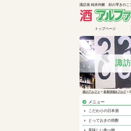
諏訪泉 純米吟醸 杉の雫きのこブ
トップページ
諏訪
酒のアルファ
>
新着情報&ブログ
>
メニュー
こだわりの日本酒
とっておきの焼酎
美味しい食べ物