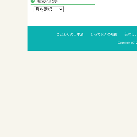
過去の記事
過
去
の
記
こだわりの日本酒
とっておきの焼酎
美味し
事
Copyright (C)