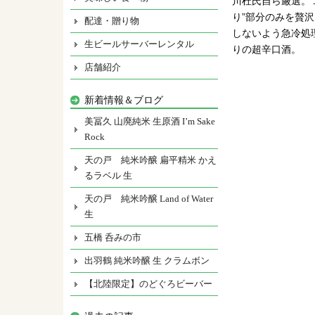
川杜氏自ら厳選。
り”部分のみを贅
配達・贈り物
しないよう急冷処
生ビールサーバーレンタル
りの超辛口酒。
店舗紹介
新着情報＆ブログ
美冨久 山廃純米 生原酒 I’m Sake
Rock
天の戸 純米吟醸 扁平精米 かえ
るラベル 生
天の戸 純米吟醸 Land of Water
生
五橋 呑みの市
出羽鶴 純米吟醸 生 クラムボン
【北陸限定】のどぐろビーバー