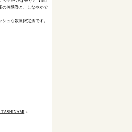
。
やわらかな香りと【南】
系の吟醸香と、しなやかで
ッシュな数量限定酒です。
ASHINAMI
»