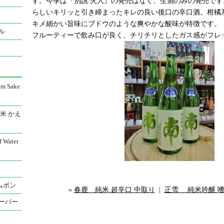
す。今季は『別誂 火入』の発売はなく、生酒のみの発売です
らしいキリッと引き締まったキレの良い後口の辛口酒。柑橘
キメ細かい旨味にブドウのような爽やかな酸味が特徴です。
ル
フルーティーで飲み口が良く、チリチリとしたガス感がフレ
 Sake
米 かえ
Water
ムボン
«
春鹿 純米 超辛口 中取り
|
正雪 純米吟醸 嗜 T
ーバー