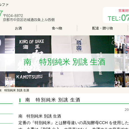
アルファ
お酒
食べ物
配達・贈り物
南 特別純米 別誂 生酒
南 特別純米 別誂 生酒
南 特別純米 別誂 生酒
2
南 特別純米 別誂 生酒
定番の『特別純米』とは酵母違いの高知酵母CCH を使用した