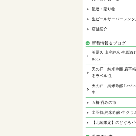
配達・贈り物
生ビールサーバーレンタ
店舗紹介
新着情報＆ブログ
美冨久 山廃純米 生原酒 I’m
Rock
天の戸 純米吟醸 扁平精
るラベル 生
天の戸 純米吟醸 Land of 
生
五橋 呑みの市
出羽鶴 純米吟醸 生 クラ
【北陸限定】のどぐろビ