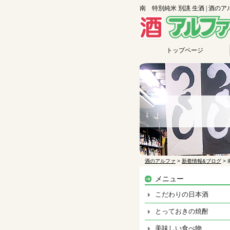
南 特別純米 別誂 生酒 | 酒の
トップページ
酒のアルファ
>
新着情報&ブログ
>
メニュー
こだわりの日本酒
とっておきの焼酎
美味しい食べ物