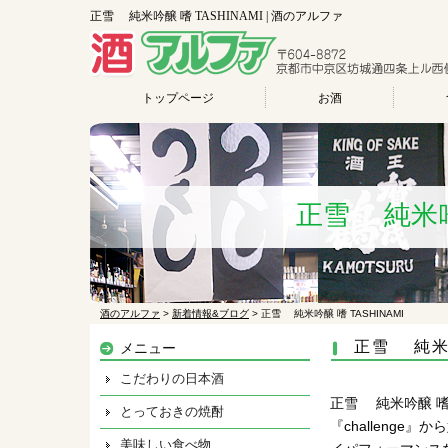
正雪 純米吟醸 嗜 TASHINAMI | 酒のアルファ
トップページ
お酒
正雪 純米吟醸
酒のアルファ
>
新着情報&ブログ
>
正雪 純米吟醸 嗜 TASHINAMI
正雪 純米吟
メニュー
こだわりの日本酒
正雪 純米吟醸 嗜 T
とっておきの焼酎
『challeng
美味しい食べ物