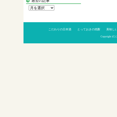
過去の記事
過
去
の
記
こだわりの日本酒
とっておきの焼酎
美味し
事
Copyright (C)