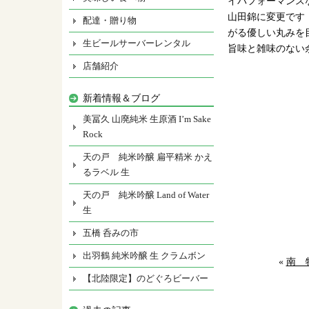
イパフォーマンス
山田錦に変更です
配達・贈り物
がる優しい丸みを
生ビールサーバーレンタル
旨味と雑味のない
店舗紹介
新着情報＆ブログ
美冨久 山廃純米 生原酒 I’m Sake
Rock
天の戸 純米吟醸 扁平精米 かえ
るラベル 生
天の戸 純米吟醸 Land of Water
生
五橋 呑みの市
出羽鶴 純米吟醸 生 クラムボン
«
南 
【北陸限定】のどぐろビーバー