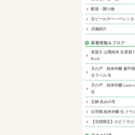
配達・贈り物
生ビールサーバーレンタ
店舗紹介
新着情報＆ブログ
美冨久 山廃純米 生原酒 I’m
Rock
天の戸 純米吟醸 扁平精
るラベル 生
天の戸 純米吟醸 Land of 
生
五橋 呑みの市
出羽鶴 純米吟醸 生 クラ
【北陸限定】のどぐろビ