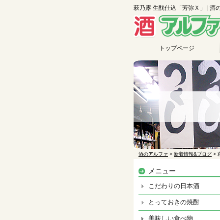
萩乃露 生酛仕込「芳弥Ｘ」 | 酒
トップページ
酒のアルファ
>
新着情報&ブログ
>
メニュー
こだわりの日本酒
とっておきの焼酎
美味しい食べ物