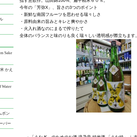
指す意欲作。山田錦100%、扁平精米６０％。
今年の「芳弥X」、旨さの3つのポイント
・新鮮な南国フルーツを思わせる瑞々しさ
ル
・原料由来の旨みとキレと爽やかさ
・火入れ酒なのにまるで搾りたて
全体のバランスと味のりも良く瑞々しい透明感が際立ちます
 Sake
米 かえ
Water
ムボン
ーバー