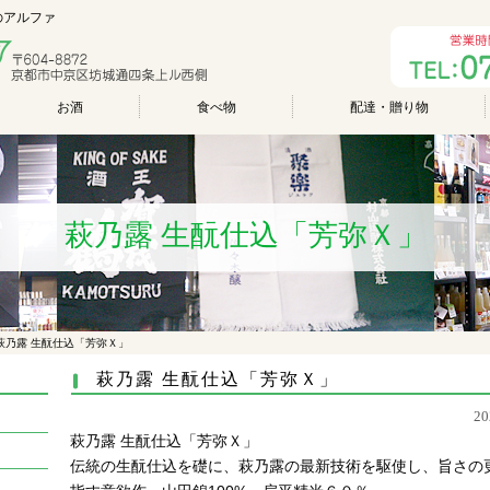
のアルファ
お酒
食べ物
配達・贈り物
萩乃露 生酛仕込「芳弥Ｘ」
萩乃露 生酛仕込「芳弥Ｘ」
萩乃露 生酛仕込「芳弥Ｘ」
2
萩乃露 生酛仕込「芳弥Ｘ」
伝統の生酛仕込を礎に、萩乃露の最新技術を駆使し、旨さの